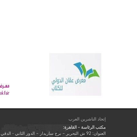
إتحاد الناشرين العرب
مكتب الرئاسة – القاهرة:
العنوان: 92 ش التحرير – برج ساريدار – الدور الثاني - الدقي - الجيزة - جمهورية مصر العربية