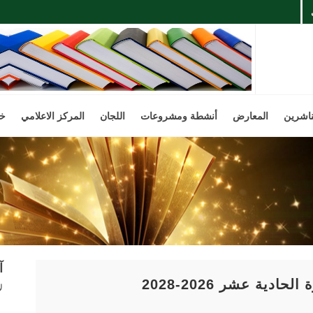
ناشرين
المعارض
أنشطة ومشروعات
اللجان
المركز الاعلامي
خد
آ
دية عشر 2026-2028
ل