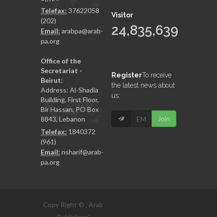
Telefax:
37622058
Visitor
(202)
24,835,639
Email:
arabpa@arab-
pa.org
Office of the
Secretariat -
Register
To receive
Beirut:
the latest news about
Address: Al-Shadia
us:
Building, First Floor,
Bir Hassan, PO Box
Join
8843, Lebanon
Telefax:
1840372
(961)
Email:
nsharif@arab-
pa.org
Copy Right © , Arab
Publishers'