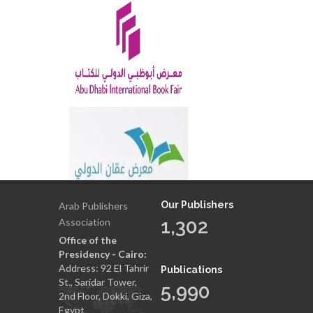
Our Publishers
Arab Publishers
1,302
Association
Office of the
Presidency - Cairo:
Address: 92 El Tahrir
Publications
St., Saridar Tower,
5,990
2nd Floor, Dokki, Giza,
Egypt