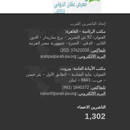
إتحاد الناشرين العرب
مكتب الرئاسة – القاهرة:
العنوان: 92 ش التحرير – برج ساريدار – الدور
الثاني - الدقي - الجيزة - جمهورية مصر العربية
تليفاكس:
37622058 (202)
البريد الالكتروني:
arabpa@arab-pa.org
مكتب الأمانة العامة- بيروت:
العنوان: بناية الشادية – الطابق الأول – بئر حسن
– ص.ب: 8843 – لبنان
تليفاكس:
1840372 (961)
البريد الالكتروني:
nsharif@arab-pa.org
الناشرين الاعضاء
1,302