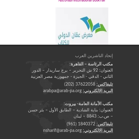
إتحاد الناشرين العرب
مكتب الرئاسة – القاهرة:
العنوان: 92 ش التحرير – برج ساريدار – الدور
الثاني - الدقي - الجيزة - جمهورية مصر العربية
تليفاكس:
37622058 (202)
البريد الالكتروني:
arabpa@arab-pa.org
مكتب الأمانة العامة- بيروت:
العنوان: بناية الشادية – الطابق الأول – بئر حسن
– ص.ب: 8843 – لبنان
تليفاكس:
1840372 (961)
البريد الالكتروني:
nsharif@arab-pa.org