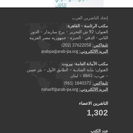
إتحاد الناشرين العرب
مكتب الرئاسة – القاهرة:
العنوان: 92 ش التحرير – برج ساريدار – الدور
الثاني - الدقي - الجيزة - جمهورية مصر العربية
تليفاكس:
37622058 (202)
البريد الالكتروني:
arabpa@arab-pa.org
مكتب الأمانة العامة- بيروت:
العنوان: بناية الشادية – الطابق الأول – بئر حسن
– ص.ب: 8843 – لبنان
تليفاكس:
1840372 (961)
البريد الالكتروني:
nsharif@arab-pa.org
الناشرين الاعضاء
1,302
عدد الكتب