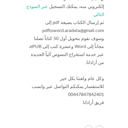
إلكتروني منه، يمكنك التسجيل
عبر النموذج
التالي
ثم إرسال الكتاب بصيغة pdf إلى
pdftoword.aradata@gmail.com
وسوف نقوم بتحويل أول 50 كتاباً تصلنا
مجاناً إلى Word وعشرة كتب إلى ePUB،
عبر خدمة استخراج النصوص آلياً الجديدة
من أراداتا.
وكل عام ولغتنا بكل خير
للاستفسار يمكنكم التواصل عبر واتسب
00447847842401
فريق أراداتا