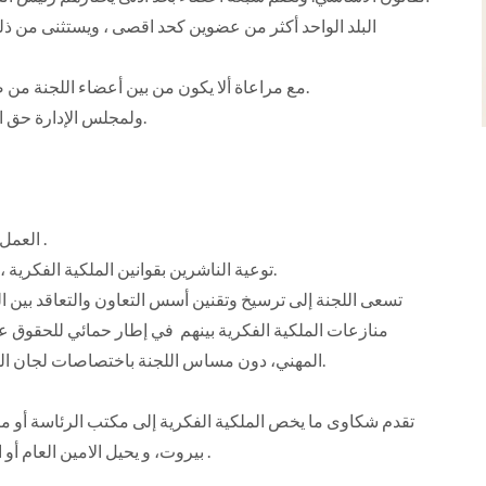
البلد الواحد أكثر من عضوين كحد اقصى ، ويستثنى من ذل
مع مراعاة ألا يكون من بين أعضاء اللجنة من صدر ضدهم قرارات تتعلق بانتهاك حقوق الملكية الفكرية.
ولمجلس الإدارة حق الاعتراض على أي من الأسماء المختارة مع إبداء الأسباب.
1- العمل على الحماية القانونية للابداع الفكري بجميع أشكاله .
2- توعية الناشرين بقوانين الملكية الفكرية ، و ذلك عبر نشرات او ندوات خاصة أو دورات تدريبية.
منازعات الملكية الفكرية بينهم في إطار حمائي للحقوق عل
المهني، دون مساس اللجنة باختصاصات لجان الملكية الفكرية بالكيانات المحلية فيما يخص الأعضاء فيها.
تقدم شكاوى ما يخص الملكية الفكرية إلى مكتب الرئاسة أو مكت
بيروت، و يحيل الامين العام أو الرئيس الشكاوى الى لجنة الملكية الفكرية لاجراء اللازم .