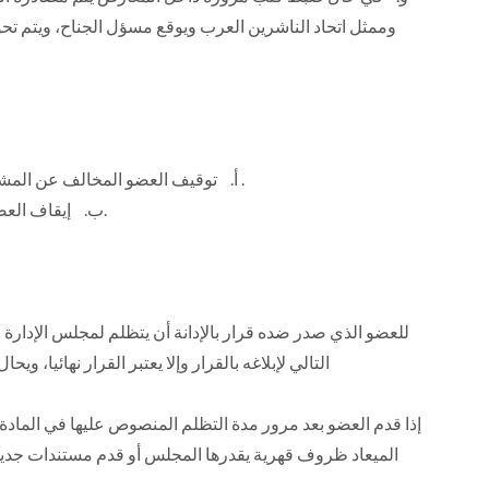
وممثل اتحاد الناشرين العرب ويوقع مسؤل الجناح، ويتم تحوي
‌أ. توقيف العضو المخالف عن المشاركه في المعارض لمدة معينة لحين تنفيذ المطلوب منه .
‌ب. إيقاف العضو وحرمانه من التمتع بكافة مزايا العضوية لفترة محددة.
للعضو الذي صدر ضده قرار بالإدانة أن يتظلم لمجلس الإدارة 
التالي لإبلاغه بالقرار وإلا يعتبر القرار نهائيا، وي
إذا قدم العضو بعد مرور مدة التظلم المنصوص عليها في المادة 
الميعاد ظروف قهرية يقدرها المجلس أو قدم مستندات جديد