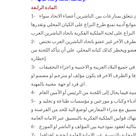
المادة الرابعة:
1- الفصل فيما يحال إليها من الرئيس أو الأمين العام من شكاوى تتعلق بمنازعات بين الناشرين أعضاء الاتحاد سواء
وانع أدبية تمنع طرح النزاع على الكيان المحلي وتقدرها
2- إذا كان أحد طرفي الشكوى عضواً في اتحاد الناشرين العرب والطرف الآخر غير عضو باتحاد الناشرين العرب تختص
عضو ويخطر كذلك كيانه المحلي. علي أن تتأكد اللجنة من
إخطاره.
3- متابعة قضايا الملكية الفكرية و الادبية و حقوق المؤلف و الناشر في جميع البلاد العربية و الاجنبية و اجراء التحقيقات
رفا و الطرف الاخر قد يكون مؤلف او مترجم او مصمم او
اي فرد او جهة معنية بالمهنة .
5- التواصل مع جميع الاتحادات و الاطراف المعنية بانتاج الكتاب من ادباء وكتاب و موزعين و مؤسسات طباعة و تجليد و
سيق مع مدراء المعارض لوضع الية للحد من القرصنة و