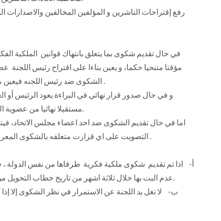
في حال تقديم شكوى بما يتعلق بانتهاك قوانين الملكية الفكر
مؤقتا متنحيا حكما، و يعين بناءا على اقتراح رئيس اللجنة ع
الشكوى ضد رئيس اللجنه فيعين مجلس الاتحاد حكما رئيسا بديلا عنه في القضية المذكوره .
مستقيلا نهائيا من عضوية اللجنة و تعين اللجنة عضوا اخر مكانه بعد موافقة المجلس.
اما في حال تقديم الشكوى ضد احد اعضاء مجلس الاتحاد، في
التصويت على اي قرارت متعلقه بالشكوى المعروضه و في حال صدور الادانه يقرر المجلس العقوبة ضده .
أ‌- اذا تم تقديم شكوى ملكية فكرية طرفاها من نفس الدولة ، فيت
عدم البت بها خلال ثلاثة اشهر من تاريخ خطاب التحويل من الامانه أو الرئاسة، يتم قبولها في اللجنة حسب الاصول.
ب‌- لا تغل يد اللجنة عن الاستمرار في نظر الشكوى إلا إذا ك