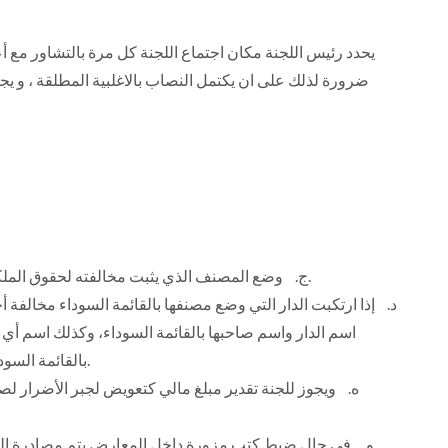
يحدد رئيس اللجنة مكان اجتماع اللجنة كل مرة بالتشاور مع أعض
ضرورة لذلك على ان يكتمل النصاب بالاغلبية المطلقة ، و يجو
‌ج. وضع المصنف الذي يثبت مخالفته لحقوق الملكية الفكرية بالقائمة السوداء حتى تزول أسباب المخالفة.
‌د. إذا ارتكبت الدار التي وضع مصنفها بالقائمة السوداء مخالف
اسم الدار واسم صاحبها بالقائمة السوداء، وكذلك اسم أي 
بالقائمة السوداء وذلك لمدة أقصاها عامين من تاريخ صدور قرار الإدانة.
‌ه. ويجوز للجنة تقدير مبلغ مالي كتعويض لجبر الأضرار 
‌و. في حال ضبط كتب مزورة داخل المعارض يتم مصادرة ا