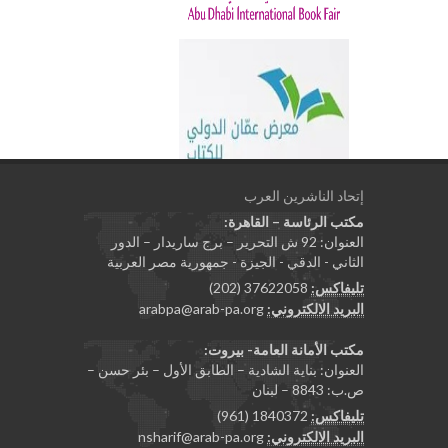
إتحاد الناشرين العرب
مكتب الرئاسة – القاهرة:
العنوان: 92 ش التحرير – برج ساريدار – الدور
الثاني - الدقي - الجيزة - جمهورية مصر العربية
تليفاكس:
37622058 (202)
البريد الالكتروني:
arabpa@arab-pa.org
مكتب الأمانة العامة- بيروت:
العنوان: بناية الشادية – الطابق الأول – بئر حسن –
ص.ب: 8843 – لبنان
تليفاكس:
1840372 (961)
البريد الالكتروني:
nsharif@arab-pa.org