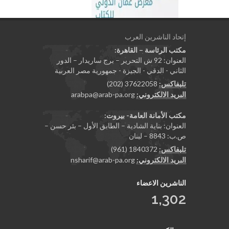
إتحاد الناشرين العرب
مكتب الرئاسة – القاهرة:
العنوان: 92 ش التحرير – برج ساريدار – الدور
الثاني - الدقي - الجيزة - جمهورية مصر العربية
تليفاكس:
37622058 (202)
البريد الالكتروني:
arabpa@arab-pa.org
مكتب الأمانة العامة- بيروت:
العنوان: بناية الشادية – الطابق الأول – بئر حسن –
ص.ب: 8843 – لبنان
تليفاكس:
1840372 (961)
البريد الالكتروني:
nsharif@arab-pa.org
الناشرين الاعضاء
1,302