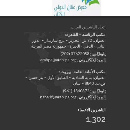
إتحاد الناشرين العرب
مكتب الرئاسة – القاهرة:
العنوان: 92 ش التحرير – برج ساريدار – الدور
الثاني - الدقي - الجيزة - جمهورية مصر العربية
تليفاكس:
37622058 (202)
البريد الالكتروني:
arabpa@arab-pa.org
مكتب الأمانة العامة- بيروت:
العنوان: بناية الشادية – الطابق الأول – بئر حسن –
ص.ب: 8843 – لبنان
تليفاكس:
1840372 (961)
البريد الالكتروني:
nsharif@arab-pa.org
الناشرين الاعضاء
1,302