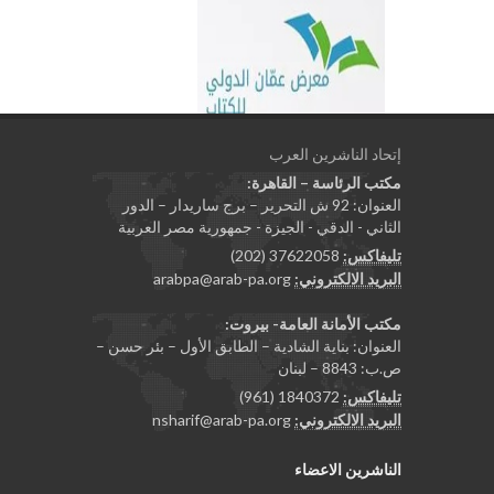
إتحاد الناشرين العرب
مكتب الرئاسة – القاهرة:
العنوان: 92 ش التحرير – برج ساريدار – الدور
الثاني - الدقي - الجيزة - جمهورية مصر العربية
تليفاكس:
37622058 (202)
البريد الالكتروني:
arabpa@arab-pa.org
مكتب الأمانة العامة- بيروت:
العنوان: بناية الشادية – الطابق الأول – بئر حسن –
ص.ب: 8843 – لبنان
تليفاكس:
1840372 (961)
البريد الالكتروني:
nsharif@arab-pa.org
الناشرين الاعضاء