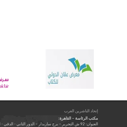
إتحاد الناشرين العرب
مكتب الرئاسة – القاهرة:
العنوان: 92 ش التحرير – برج ساريدار – الدور الثاني - الدقي - الجيزة - جمهورية مصر العربية