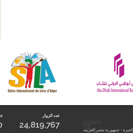
عدد الزوار
عد
0
24,819,767