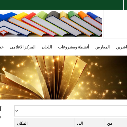
اشرين
المعارض
أنشطة ومشروعات
اللجان
المركز الاعلامي
خد
آ
ل
من
الى
المكان