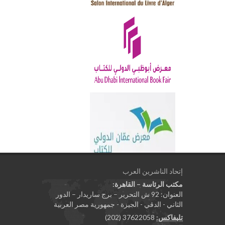
إتحاد الناشرين العرب
مكتب الرئاسة – القاهرة:
العنوان: 92 ش التحرير – برج ساريدار – الدور
الثاني - الدقي - الجيزة - جمهورية مصر العربية
تليفاكس:
37622058 (202)