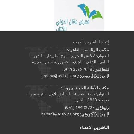
إتحاد الناشرين العرب
مكتب الرئاسة – القاهرة:
العنوان: 92 ش التحرير – برج ساريدار – الدور
الثاني - الدقي - الجيزة - جمهورية مصر العربية
تليفاكس:
37622058 (202)
البريد الالكتروني:
arabpa@arab-pa.org
مكتب الأمانة العامة- بيروت:
العنوان: بناية الشادية – الطابق الأول – بئر حسن –
ص.ب: 8843 – لبنان
تليفاكس:
1840372 (961)
البريد الالكتروني:
nsharif@arab-pa.org
الناشرين الاعضاء