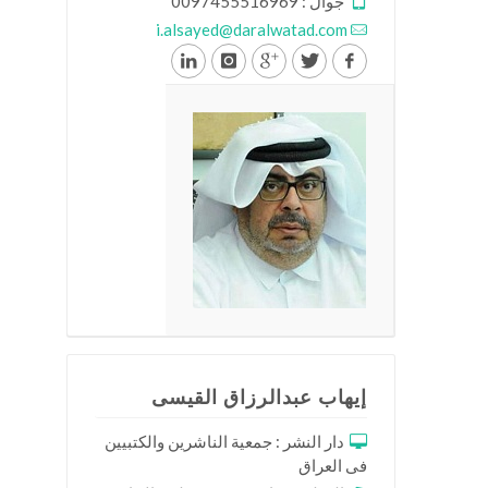
جوال : 0097455516969
i.alsayed@daralwatad.com
إيهاب عبدالرزاق القيسى
دار النشر : جمعية الناشرين والكتبيين
فى العراق